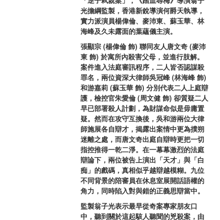
光擔綱監製，香港新銳導演何爵天執導，
實力派演員楊偉倫、麥沛東、蘇玉華、林
海峰及久未露面的葉蘊儀主演。
張顯宗 (楊偉倫 飾) 聯同友人唐文奇 (麥沛
東 飾) 於寓所內殺害父母，並進行肢解。
案件進入法庭審訊程序，二人皆否認謀殺
罪名，兩位資深大律師吳冠峰 (林海峰 飾) 
和游嘉莉 (蘇玉華 飾) 分別代表二人上庭辯
護，檢控官朱愛倫 (周文健 飾) 卻質疑二人
早已部署殺人計劃，為財謀命似是毋庸置
疑。然而在攻守互換後，吳和游兩位大律
師施展各自辯才，揭露出案情中更為撲朔
迷離之處，而唐文奇出庭自辯時更把一切
指控推得一乾二淨。在一幕幕激烈的法庭
辯論下，兩位被告上演出「天才」與「白
痴」的戲碼，真相似乎越辯越模糊。九位
不同背景的陪審員在休息室展開話語權的
角力，同時陷入對與錯的正義思辯當中。
監製翁子光表示最早從奇案專家朋友口
中，聽到關於這起駭人聽聞的兇殺案，由