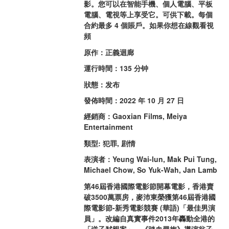
影。您可以在智能手機、個人電腦、平板
電腦、電視等上享受它。可供下載。每個
合約最多 4 個賬戶。如果你想在線觀看視
頻
原作：正義迴廊
運行時間：135 分钟
狀態：发布
發佈時間：2022 年 10 月 27 日
經銷商：Gaoxian Films, Meiya 
Entertainment
類型: 犯罪, 剧情
表演者：Yeung Wai-lun, Mak Pui Tung, 
Michael Chow, So Yuk-Wah, Jan Lamb
第46屆香港國際電影節開幕電影，香港賣
破3500萬票房，麥沛東榮獲第46屆香港國
際電影節-新秀電影競賽 (華語)「最佳男演
員」。改編自真實事件2013年轟動全港的
「逆子弒親案」，《踏血尋梅》導演翁子