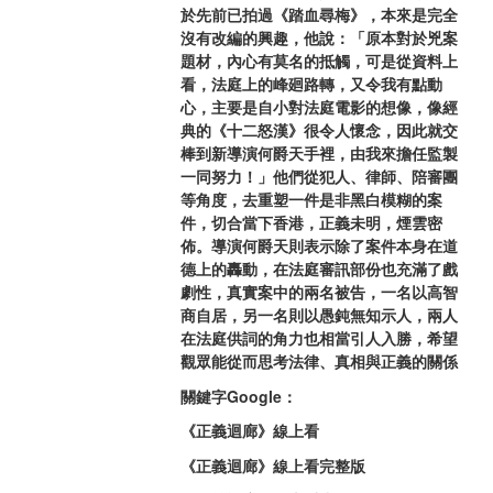
於先前已拍過《踏血尋梅》，本來是完全
沒有改編的興趣，他說：「原本對於兇案
題材，內心有莫名的抵觸，可是從資料上
看，法庭上的峰廻路轉，又令我有點動
心，主要是自小對法庭電影的想像，像經
典的《十二怒漢》很令人懷念，因此就交
棒到新導演何爵天手裡，由我來擔任監製
一同努力！」他們從犯人、律師、陪審團
等角度，去重塑一件是非黑白模糊的案
件，切合當下香港，正義未明，煙雲密
佈。導演何爵天則表示除了案件本身在道
德上的轟動，在法庭審訊部份也充滿了戲
劇性，真實案中的兩名被告，一名以高智
商自居，另一名則以愚鈍無知示人，兩人
在法庭供詞的角力也相當引人入勝，希望
觀眾能從而思考法律、真相與正義的關係
關鍵字Google：
《正義迴廊》線上看
《正義迴廊》線上看完整版